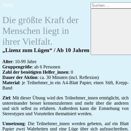
Zum
Suchen
Home
Inhalt
nach:
springen
Die größte Kraft der
Menschen liegt in
ihrer Vielfalt.
„Lizenz zum Lügen“ / Ab 10 Jahren
Alter
: 10-99 Jahre
Gruppengröße
: ab 6 Personen
Zahl der benötigten Helfer_innen
: 0
Dauer der Aktion
: ca. 30 Minuten (incl. Reflexion)
Material
: je Teilnehmer_in ein A4-Blatt Papier, einen Stift, Krepp-
Band
Ziel
: Mit dieser Übung wird den Teilnehmer_innen ermöglicht, sich
untereinander besser kennenzulernen und mehr über die anderen
und sich selbst zu erfahren. Außerdem kann die Entstehung von
Stereotypen und Vorurteilen thematisiert werden.
Umsetzung
: Die Teilnehmer_innen werden gebeten, auf ein Blatt
Papier zwei Wahrheiten und eine Lüge über sich aufzuschreiben.