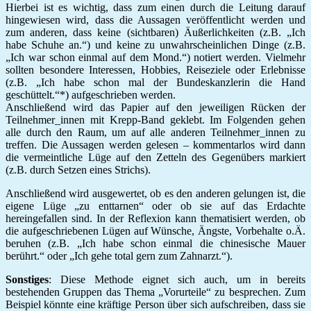
Hierbei ist es wichtig, dass zum einen durch die Leitung darauf
hingewiesen wird, dass die Aussagen veröffentlicht werden und
zum anderen, dass keine (sichtbaren) Äußerlichkeiten (z.B. „Ich
habe Schuhe an.“) und keine zu unwahrscheinlichen Dinge (z.B.
„Ich war schon einmal auf dem Mond.“) notiert werden. Vielmehr
sollten besondere Interessen, Hobbies, Reiseziele oder Erlebnisse
(z.B. „Ich habe schon mal der Bundeskanzlerin die Hand
geschüttelt.“*) aufgeschrieben werden.
Anschließend wird das Papier auf den jeweiligen Rücken der
Teilnehmer_innen mit Krepp-Band geklebt. Im Folgenden gehen
alle durch den Raum, um auf alle anderen Teilnehmer_innen zu
treffen. Die Aussagen werden gelesen – kommentarlos wird dann
die vermeintliche Lüge auf den Zetteln des Gegenübers markiert
(z.B. durch Setzen eines Strichs).
Anschließend wird ausgewertet, ob es den anderen gelungen ist, die
eigene Lüge „zu enttarnen“ oder ob sie auf das Erdachte
hereingefallen sind. In der Reflexion kann thematisiert werden, ob
die aufgeschriebenen Lügen auf Wünsche, Ängste, Vorbehalte o.Ä.
beruhen (z.B. „Ich habe schon einmal die chinesische Mauer
berührt.“ oder „Ich gehe total gern zum Zahnarzt.“).
Sonstiges
: Diese Methode eignet sich auch, um in bereits
bestehenden Gruppen das Thema „Vorurteile“ zu besprechen. Zum
Beispiel könnte eine kräftige Person über sich aufschreiben, dass sie