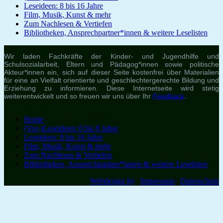
Leseideen: 8 bis 16 Jahre
Film, Musik, Kunst & mehr
Zum Nachlesen & Vertiefen
Bibliotheken, Ansprechpartner*innen & weitere Leselisten
Wir laden Fachkräfte der Kinder- und Jugendhilfe und
Schulsozialarbeit, Eltern und Pädagog*innen sowie politische
Akteur*innen ein, sich auf dieser Seite kostenfrei über Materialien
für eine an Vielfalt orientierte und geschlechtergerechte Bildung und
Erziehung zu informieren. Diese Internetseite wird stetig
weiterentwickelt und so freuen wir uns über Ihr
Feedback
.
Home
(Vor-)Leseideen: 0 bis 8 Jahre
Leseideen: 8 bis 16 Jahre
Film, Musik, Kunst & mehr
Zum Nachlesen & Vertiefen
Bibliotheken, Ansprechpartner*innen & weitere Leselisten
Webdesign by
|
Impressum
|
Datenschutz