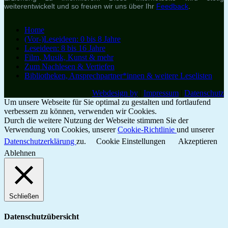
weiterentwickelt und so freuen wir uns über Ihr
Feedback
.
Home
(Vor-)Leseideen: 0 bis 8 Jahre
Leseideen: 8 bis 16 Jahre
Film, Musik, Kunst & mehr
Zum Nachlesen & Vertiefen
Bibliotheken, Ansprechpartner*innen & weitere Leselisten
Webdesign by
|
Impressum
|
Datenschutz
Um unsere Webseite für Sie optimal zu gestalten und fortlaufend
verbessern zu können, verwenden wir Cookies.
Durch die weitere Nutzung der Webseite stimmen Sie der
Verwendung von Cookies, unserer
Cookie-Richtlinie
und unserer
Datenschutzerklärung
zu.
Cookie Einstellungen
Akzeptieren
Ablehnen
Schließen
Datenschutzübersicht