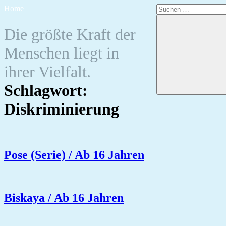
Zum
Suchen
Home
Inhalt
nach:
springen
Die größte Kraft der
Menschen liegt in
ihrer Vielfalt.
Schlagwort:
Diskriminierung
Pose (Serie) / Ab 16 Jahren
Biskaya / Ab 16 Jahren