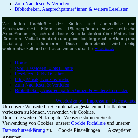
Zum Nachlesen & Vertiefen
Bibliotheken, Ansprechpartner*innen & weitere Leselisten
Wir laden Fachkräfte der Kinder- und Jugendhilfe und
Schulsozialarbeit, Eltern und Pädagog*innen sowie politische
Akteur*innen ein, sich auf dieser Seite kostenfrei über Materialien
für eine an Vielfalt orientierte und geschlechtergerechte Bildung und
Erziehung zu informieren. Diese Internetseite wird stetig
weiterentwickelt und so freuen wir uns über Ihr
Feedback
.
Home
(Vor-)Leseideen: 0 bis 8 Jahre
Leseideen: 8 bis 16 Jahre
Film, Musik, Kunst & mehr
Zum Nachlesen & Vertiefen
Bibliotheken, Ansprechpartner*innen & weitere Leselisten
Webdesign by
|
Impressum
|
Datenschutz
Um unsere Webseite für Sie optimal zu gestalten und fortlaufend
verbessern zu können, verwenden wir Cookies.
Durch die weitere Nutzung der Webseite stimmen Sie der
Verwendung von Cookies, unserer
Cookie-Richtlinie
und unserer
Datenschutzerklärung
zu.
Cookie Einstellungen
Akzeptieren
Ablehnen