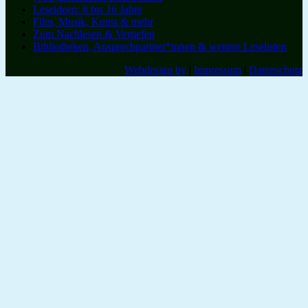
Leseideen: 8 bis 16 Jahre
Film, Musik, Kunst & mehr
Zum Nachlesen & Vertiefen
Bibliotheken, Ansprechpartner*innen & weitere Leselisten
Webdesign by
|
Impressum
|
Datenschutz