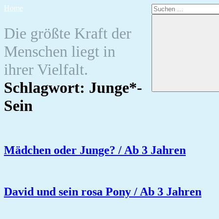
Zum
Suchen
Home
Inhalt
nach:
springen
Die größte Kraft der
Menschen liegt in
ihrer Vielfalt.
Schlagwort:
Junge*-
Sein
Mädchen oder Junge? / Ab 3 Jahren
David und sein rosa Pony / Ab 3 Jahren