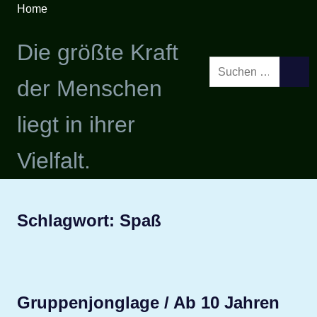
Zum
Home
Inhalt
springen
Die größte Kraft
Suchen
SUCH
der Menschen
nach:
liegt in ihrer
Vielfalt.
Schlagwort:
Spaß
Gruppenjonglage / Ab 10 Jahren