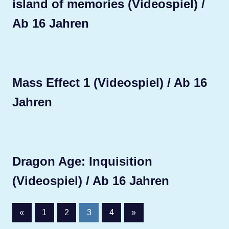
island of memories (Videospiel) /
Ab 16 Jahren
Mass Effect 1 (Videospiel) / Ab 16
Jahren
Dragon Age: Inquisition
(Videospiel) / Ab 16 Jahren
Seitennummerierung
Vorherige
Nächste
«
1
2
3
4
»
Beiträge
Beiträge