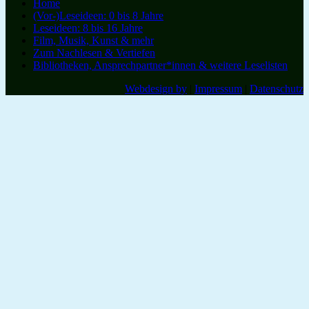
Home
(Vor-)Leseideen: 0 bis 8 Jahre
Leseideen: 8 bis 16 Jahre
Film, Musik, Kunst & mehr
Zum Nachlesen & Vertiefen
Bibliotheken, Ansprechpartner*innen & weitere Leselisten
Webdesign by
|
Impressum
|
Datenschutz