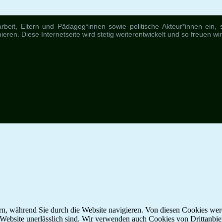
beit, Eltern und Pädagog*innen sowie politische Akteur*innen ein, sic
eren. Diese Internetseite wird stetig weiterentwickelt und so freuen wi
n, während Sie durch die Website navigieren. Von diesen Cookies wer
r Website unerlässlich sind. Wir verwenden auch Cookies von Drittanbi