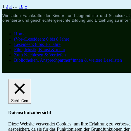
Seitennummerierung
Nächste
1
2
3
…
10
»
Beiträge
der
Wir laden Fachkräfte der Kinder- und Jugendhilfe und Schulsozialar
orientierte und geschlechtergerechte Bildung und Erziehung zu informi
Beiträge
Home
(Vor-)Leseideen: 0 bis 8 Jahre
Leseideen: 8 bis 16 Jahre
Film, Musik, Kunst & mehr
Zum Nachlesen & Vertiefen
Bibliotheken, Ansprechpartner*innen & weitere Leselisten
Schließen
Datenschutzübersicht
Diese Website verwendet Cookies, um Ihre Erfahrung zu verbesser
gespeichert, da sie für das Funktionieren der Grundfunktionen de