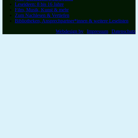
Leseideen: 8 bis 16 Jahre
Film, Musik, Kunst & mehr
Zum Nachlesen & Vertiefen
Bibliotheken, Ansprechpartner*innen & weitere Leselisten
Webdesign by
|
Impressum
|
Datenschutz