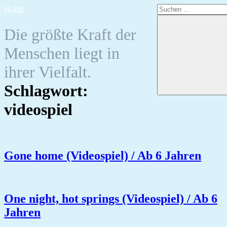
Zum
Suchen
Home
Inhalt
nach:
springen
Die größte Kraft der
Menschen liegt in
ihrer Vielfalt.
Schlagwort:
videospiel
Gone home (Videospiel) / Ab 6 Jahren
One night, hot springs (Videospiel) / Ab 6
Jahren