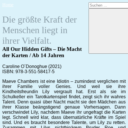
Zum
Suchen
Home
Inhalt
nach:
springen
Die größte Kraft der
Menschen liegt in
ihrer Vielfalt.
All Our Hidden Gifts – Die Macht
der Karten / Ab 14 Jahren
Caroline O´Donoghue (2021)
ISBN: 978-3-551-58417-5
Maeve Chambers ist eine Idiotin – zumindest verglichen mit
ihrer Familie voller Genies. Und weil sie ihre
Kindheitsfreundin Lily vergrault hat. Erst als sie im
Schulkeller ein Tarotkartenspiel findet, zeigt sich ihr wahres
Talent. Denn quasi über Nacht macht sie den Mädchen aus
ihrer Klasse beängstigend genaue Vorhersagen. Dann
verschwindet Lily, nachdem Maeve ihr ungefragt die Karten
legt. Schnell wird klar, dass übernatürliche Kräfte im Spiel
sind. Und es braucht besondere Talente, um Lily zu retten.
Zusammen mit Lilys nichtbinärem Bruder Roe und