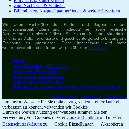
Film, Musik, Kunst & mehr
Zum Nachlesen & Vertiefen
Bibliotheken, Ansprechpartner*innen & weitere Leselisten
Wir laden Fachkräfte der Kinder- und Jugendhilfe und
Schulsozialarbeit, Eltern und Pädagog*innen sowie politische
Akteur*innen ein, sich auf dieser Seite kostenfrei über Materialien
für eine an Vielfalt orientierte und geschlechtergerechte Bildung und
Erziehung zu informieren. Diese Internetseite wird stetig
weiterentwickelt und so freuen wir uns über Ihr
Feedback
.
Home
(Vor-)Leseideen: 0 bis 8 Jahre
Leseideen: 8 bis 16 Jahre
Film, Musik, Kunst & mehr
Zum Nachlesen & Vertiefen
Bibliotheken, Ansprechpartner*innen & weitere Leselisten
Webdesign by
|
Impressum
|
Datenschutz
Um unsere Webseite für Sie optimal zu gestalten und fortlaufend
verbessern zu können, verwenden wir Cookies.
Durch die weitere Nutzung der Webseite stimmen Sie der
Verwendung von Cookies, unserer
Cookie-Richtlinie
und unserer
Datenschutzerklärung
zu.
Cookie Einstellungen
Akzeptieren