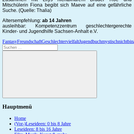
Mitschülerin Fiona begibt sich Maeve auf eine gefährliche
Suche. (Quelle: Thalia)
Altersempfehlung:
ab 14 Jahren
ausleihbar: Kompetenzzentrum geschlechtergerechte
Kinder- und Jugendhilfe Sachsen-Anhalt e.V.
Fantasy
Freundschaft
Geschlechtervielfalt
Jugendbuch
mystisch
nichtbin
Suchen
nach:
Suchen
Hauptmenü
Home
(Vor-)Leseideen: 0 bis 8 Jahre
Leseideen: 8 bis 16 Jahre