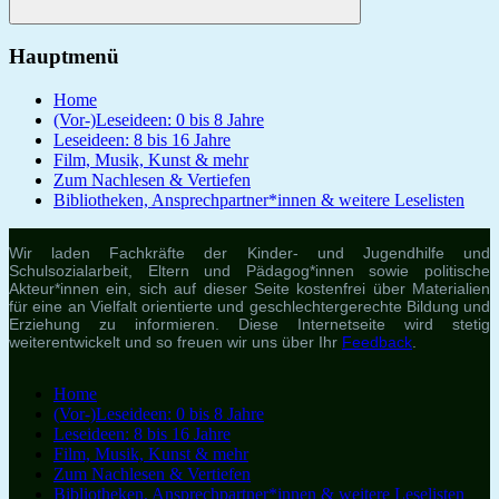
Suchen
Hauptmenü
Home
(Vor-)Leseideen: 0 bis 8 Jahre
Leseideen: 8 bis 16 Jahre
Film, Musik, Kunst & mehr
Zum Nachlesen & Vertiefen
Bibliotheken, Ansprechpartner*innen & weitere Leselisten
Wir laden Fachkräfte der Kinder- und Jugendhilfe und
Schulsozialarbeit, Eltern und Pädagog*innen sowie politische
Akteur*innen ein, sich auf dieser Seite kostenfrei über Materialien
für eine an Vielfalt orientierte und geschlechtergerechte Bildung und
Erziehung zu informieren. Diese Internetseite wird stetig
weiterentwickelt und so freuen wir uns über Ihr
Feedback
.
Home
(Vor-)Leseideen: 0 bis 8 Jahre
Leseideen: 8 bis 16 Jahre
Film, Musik, Kunst & mehr
Zum Nachlesen & Vertiefen
Bibliotheken, Ansprechpartner*innen & weitere Leselisten