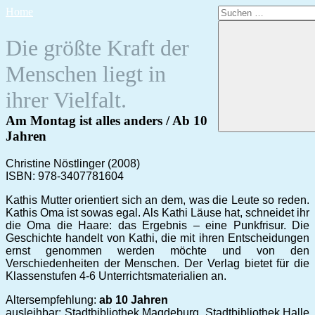
Zum
Suchen
Home
Inhalt
nach:
springen
Die größte Kraft der
Menschen liegt in
ihrer Vielfalt.
Am Montag ist alles anders / Ab 10
Jahren
Christine Nöstlinger (2008)
ISBN: 978-3407781604
Kathis Mutter orientiert sich an dem, was die Leute so reden.
Kathis Oma ist sowas egal. Als Kathi Läuse hat, schneidet ihr
die Oma die Haare: das Ergebnis – eine Punkfrisur. Die
Geschichte handelt von Kathi, die mit ihren Entscheidungen
ernst genommen werden möchte und von den
Verschiedenheiten der Menschen. Der Verlag bietet für die
Klassenstufen 4-6 Unterrichtsmaterialien an.
Altersempfehlung:
ab 10 Jahren
ausleihbar: Stadtbibliothek Magdeburg, Stadtbibliothek Halle