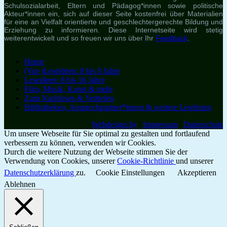
Schulsozialarbeit, Eltern und Pädagog*innen sowie politische
Akteur*innen ein, sich auf dieser Seite kostenfrei über Materialien
für eine an Vielfalt orientierte und geschlechtergerechte Bildung und
Erziehung zu informieren. Diese Internetseite wird stetig
weiterentwickelt und so freuen wir uns über Ihr
Feedback
.
Home
(Vor-)Leseideen: 0 bis 8 Jahre
Leseideen: 8 bis 16 Jahre
Film, Musik, Kunst & mehr
Zum Nachlesen & Vertiefen
Bibliotheken, Ansprechpartner*innen & weitere Leselisten
Webdesign by
|
Impressum
|
Datenschutz
Um unsere Webseite für Sie optimal zu gestalten und fortlaufend
verbessern zu können, verwenden wir Cookies.
Durch die weitere Nutzung der Webseite stimmen Sie der
Verwendung von Cookies, unserer
Cookie-Richtlinie
und unserer
Datenschutzerklärung
zu.
Cookie Einstellungen
Akzeptieren
Ablehnen