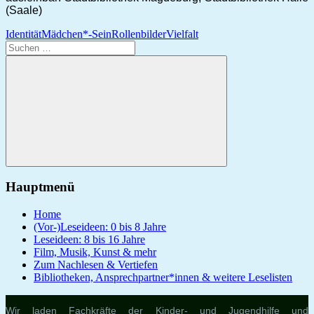
(Saale)
Identität
Mädchen*-Sein
Rollenbilder
Vielfalt
Suchen
nach:
Suchen
Hauptmenü
Home
(Vor-)Leseideen: 0 bis 8 Jahre
Leseideen: 8 bis 16 Jahre
Film, Musik, Kunst & mehr
Zum Nachlesen & Vertiefen
Bibliotheken, Ansprechpartner*innen & weitere Leselisten
Wir laden Fachkräfte der Kinder- und Jugendhilfe und