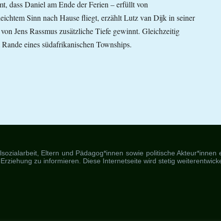
mt, dass Daniel am Ende der Ferien – erfüllt von
eichtem Sinn nach Hause fliegt, erzählt Lutz van Dijk in seiner
von Jens Rassmus zusätzliche Tiefe gewinnt. Gleichzeitig
 Rande eines südafrikanischen Townships.
ozialarbeit, Eltern und Pädagog*innen sowie politische Akteur*innen ein
 Erziehung zu informieren. Diese Internetseite wird stetig weiterentwick