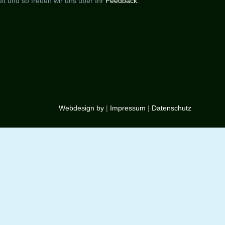
elt und so freuen wir uns über Ihr
Feedback
.
Webdesign by
|
Impressum
|
Datenschutz