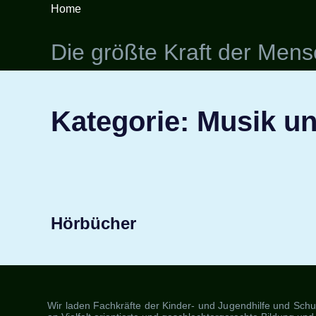
Zum
Home
Inhalt
springen
Die größte Kraft der Mensch
Kategorie:
Musik u
Hörbücher
Wir laden Fachkräfte der Kinder- und Jugendhilfe und Schuls