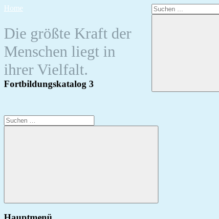
Zum
Suchen
Home
Inhalt
nach:
springen
Die größte Kraft der
Menschen liegt in
ihrer Vielfalt.
Fortbildungskatalog 3
Suchen
nach:
Suchen
Hauptmenü