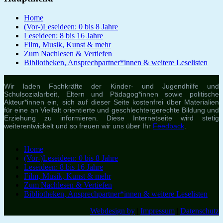
Home
(Vor-)Leseideen: 0 bis 8 Jahre
Leseideen: 8 bis 16 Jahre
Film, Musik, Kunst & mehr
Zum Nachlesen & Vertiefen
Bibliotheken, Ansprechpartner*innen & weitere Leselisten
Wir laden Fachkräfte der Kinder- und Jugendhilfe und
Schulsozialarbeit, Eltern und Pädagog*innen sowie politische
Akteur*innen ein, sich auf dieser Seite kostenfrei über Materialien
für eine an Vielfalt orientierte und geschlechtergerechte Bildung und
Erziehung zu informieren. Diese Internetseite wird stetig
weiterentwickelt und so freuen wir uns über Ihr
Feedback
.
Home
(Vor-)Leseideen: 0 bis 8 Jahre
Leseideen: 8 bis 16 Jahre
Film, Musik, Kunst & mehr
Zum Nachlesen & Vertiefen
Bibliotheken, Ansprechpartner*innen & weitere Leselisten
Webdesign by
|
Impressum
|
Datenschutz