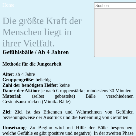
Zum
Suchen
Home
Inhalt
nach:
springen
Die größte Kraft der
Menschen liegt in
ihrer Vielfalt.
Gefühlsbälle / Ab 4 Jahren
Methode für die Jungearbeit
Alter
: ab 4 Jahre
Gruppengröße
: beliebig
Zahl der benötigten Helfer
: keine
Dauer der Aktion
: je nach Gruppenstärke, mindestens 30 Minuten
Material
: (selbst gebastelte) Bälle verschiedenen
Gesichtsausdrücken (Mimik- Bälle)
Ziel
: Ziel ist das Erkennen und Wahrnehmen von Gefühlen
beziehungsweise der Ausdruck und die Benennung von Gefühlen.
Umsetzung
: Zu Beginn wird mit Hilfe der Bälle besprochen,
welche Gefühle es gibt (positive und negative). In der zweiten Phase