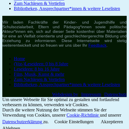
Zum Nachlesen & Vertiefen
Bibliotheken, Ansprechpartner*innen & weitere Leselisten
Wir laden Fachkräfte der Kinder- und Jugendhilfe und
Schulsozialarbeit, Eltern und Pädagog*innen sowie politische
Akteur*innen ein, sich auf dieser Seite kostenfrei über Materialien
für eine an Vielfalt orientierte und geschlechtergerechte Bildung und
Erziehung zu informieren. Diese Internetseite wird stetig
weiterentwickelt und so freuen wir uns über Ihr
Feedback
.
Home
(Vor-)Leseideen: 0 bis 8 Jahre
Leseideen: 8 bis 16 Jahre
Film, Musik, Kunst & mehr
Zum Nachlesen & Vertiefen
Bibliotheken, Ansprechpartner*innen & weitere Leselisten
Webdesign by
|
Impressum
|
Datenschutz
Um unsere Webseite für Sie optimal zu gestalten und fortlaufend
verbessern zu können, verwenden wir Cookies.
Durch die weitere Nutzung der Webseite stimmen Sie der
Verwendung von Cookies, unserer
Cookie-Richtlinie
und unserer
Datenschutzerklärung
zu.
Cookie Einstellungen
Akzeptieren
Ablehnen