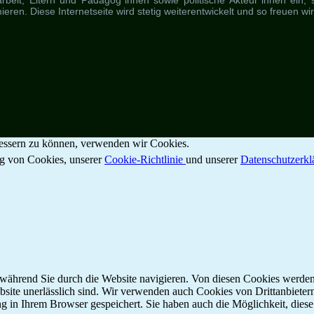
beit, Eltern und Pädagog*innen sowie politische Akteur*innen ein, sic
eren. Diese Internetseite wird stetig weiterentwickelt und so freuen wi
rbessern zu können, verwenden wir Cookies.
g von Cookies, unserer
Cookie-Richtlinie
und unserer
Datenschutzerk
während Sie durch die Website navigieren. Von diesen Cookies werden
bsite unerlässlich sind. Wir verwenden auch Cookies von Drittanbieter
 in Ihrem Browser gespeichert. Sie haben auch die Möglichkeit, diese 