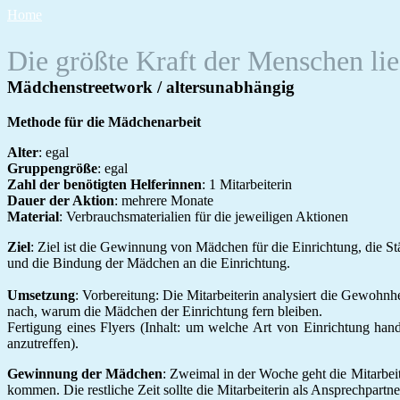
Zum
Home
Inhalt
springen
Die größte Kraft der Menschen liegt
Mädchenstreetwork / altersunabhängig
Methode für die Mädchenarbeit
Alter
: egal
Gruppengröße
: egal
Zahl der benötigten Helferinnen
: 1 Mitarbeiterin
Dauer der Aktion
: mehrere Monate
Material
: Verbrauchsmaterialien für die jeweiligen Aktionen
Ziel
: Ziel ist die Gewinnung von Mädchen für die Einrichtung, die S
und die Bindung der Mädchen an die Einrichtung.
Umsetzung
: Vorbereitung: Die Mitarbeiterin analysiert die Gewohnh
nach, warum die Mädchen der Einrichtung fern bleiben.
Fertigung eines Flyers (Inhalt: um welche Art von Einrichtung hand
anzutreffen).
Gewinnung der Mädchen
: Zweimal in der Woche geht die Mitarbeit
kommen. Die restliche Zeit sollte die Mitarbeiterin als Ansprechpartne