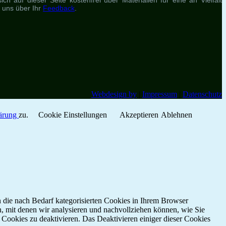
h auf dieser Seite kostenfrei über Materialien für eine an Vielfalt
r uns über Ihr
Feedback
.
Webdesign by
|
Impressum
|
Datenschutz
lärung
zu.
Cookie Einstellungen
Akzeptieren
Ablehnen
 die nach Bedarf kategorisierten Cookies in Ihrem Browser
n, mit denen wir analysieren und nachvollziehen können, wie Sie
Cookies zu deaktivieren. Das Deaktivieren einiger dieser Cookies