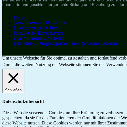
Wir laden Fachkräfte der Kinder- und Jugendhilfe und Schulsozialar
orientierte und geschlechtergerechte Bildung und Erziehung zu informi
Home
(Vor-)Leseideen: 0 bis 8 Jahre
Leseideen: 8 bis 16 Jahre
Film, Musik, Kunst & mehr
Zum Nachlesen & Vertiefen
Bibliotheken, Ansprechpartner*innen & weitere Leselisten
Um unsere Webseite für Sie optimal zu gestalten und fortlaufend ve
Durch die weitere Nutzung der Webseite stimmen Sie der Verwendun
Schließen
Datenschutzübersicht
Diese Website verwendet Cookies, um Ihre Erfahrung zu verbessern, 
gespeichert, da sie für das Funktionieren der Grundfunktionen der We
diese Website nutzen. Diese Cookies werden nur mit Ihrer Zustimmung