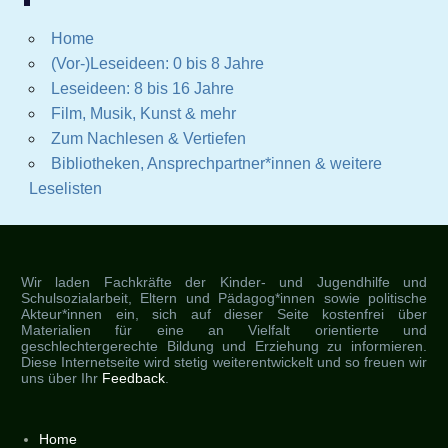
Home
(Vor-)Leseideen: 0 bis 8 Jahre
Leseideen: 8 bis 16 Jahre
Film, Musik, Kunst & mehr
Zum Nachlesen & Vertiefen
Bibliotheken, Ansprechpartner*innen & weitere
Leselisten
Wir laden Fachkräfte der Kinder- und Jugendhilfe und
Schulsozialarbeit, Eltern und Pädagog*innen sowie politische
Akteur*innen ein, sich auf dieser Seite kostenfrei über
Materialien für eine an Vielfalt orientierte und
geschlechtergerechte Bildung und Erziehung zu informieren.
Diese Internetseite wird stetig weiterentwickelt und so freuen wir
uns über Ihr
Feedback
.
Home