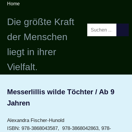
Zum
Home
Inhalt
springen
Die größte Kraft
Suchen
SUCH
der Menschen
nach:
liegt in ihrer
Vielfalt.
Messerlillis wilde Töchter / Ab 9
Jahren
Alexandra Fischer-Hunold
ISBN: 978-3868043587, 978-3868042863, 978-