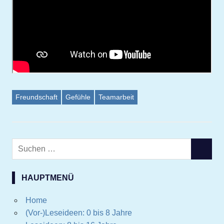
Freundschaft
Gefühle
Teamarbeit
Suchen
SUCHE
nach:
HAUPTMENÜ
Home
(Vor-)Leseideen: 0 bis 8 Jahre