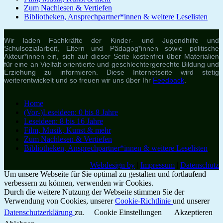
Zum Nachlesen & Vertiefen
Bibliotheken, Ansprechpartner*innen & weitere Leselisten
Wir laden Fachkräfte der Kinder- und Jugendhilfe und
Schulsozialarbeit, Eltern und Pädagog*innen sowie politische
Akteur*innen ein, sich auf dieser Seite kostenfrei über Materialien
für eine an Vielfalt orientierte und geschlechtergerechte Bildung und
Erziehung zu informieren. Diese Internetseite wird stetig
weiterentwickelt und so freuen wir uns über Ihr
Feedback
.
Home
(Vor-)Leseideen: 0 bis 8 Jahre
Leseideen: 8 bis 16 Jahre
Film, Musik, Kunst & mehr
Zum Nachlesen & Vertiefen
Bibliotheken, Ansprechpartner*innen & weitere Leselisten
Webdesign by
|
Impressum
|
Datenschutz
Um unsere Webseite für Sie optimal zu gestalten und fortlaufend
verbessern zu können, verwenden wir Cookies.
Durch die weitere Nutzung der Webseite stimmen Sie der
Verwendung von Cookies, unserer
Cookie-Richtlinie
und unserer
Datenschutzerklärung
zu.
Cookie Einstellungen
Akzeptieren