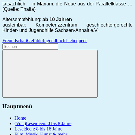
tatsächlich – in Mariam, die Neue aus der Parallelklasse …
(Quelle: Thalia)
Altersempfehlung:
ab 10 Jahren
ausleihbar: Kompetenzzentrum geschlechtergerechte
Kinder- und Jugendhilfe Sachsen-Anhalt e.V.
Freundschaft
Gefühle
Jugendbuch
Liebe
queer
Suchen
nach:
Suchen
Hauptmenü
Home
(Vor-)Leseideen: 0 bis 8 Jahre
Leseideen: 8 bis 16 Jahre
Film, Musik, Kunst & mehr