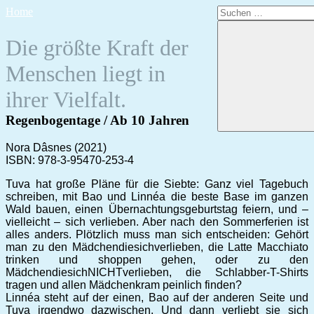
Zum
Suchen
Home
Inhalt
nach:
springen
Die größte Kraft der
Menschen liegt in
ihrer Vielfalt.
Regenbogentage / Ab 10 Jahren
Nora Dâsnes (2021)
ISBN: 978-3-95470-253-4
Tuva hat große Pläne für die Siebte: Ganz viel Tagebuch
schreiben, mit Bao und Linnéa die beste Base im ganzen
Wald bauen, einen Übernachtungsgeburtstag feiern, und –
vielleicht – sich verlieben. Aber nach den Sommerferien ist
alles anders. Plötzlich muss man sich entscheiden: Gehört
man zu den Mädchendiesichverlieben, die Latte Macchiato
trinken und shoppen gehen, oder zu den
MädchendiesichNICHTverlieben, die Schlabber-T-Shirts
tragen und allen Mädchenkram peinlich finden?
Linnéa steht auf der einen, Bao auf der anderen Seite und
Tuva irgendwo dazwischen. Und dann verliebt sie sich