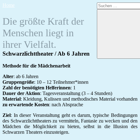
Zum
Suchen
Home
Inhalt
nach:
springen
Die größte Kraft der
Menschen liegt in
ihrer Vielfalt.
Schwarzlichttheater / Ab 6 Jahren
Methode für die Mädchenarbeit
Alter
: ab 6 Jahren
Gruppengröße
: 10 – 12 Teilnehmer*innen
Zahl der benötigten Helferinnen
: 1
Dauer der Aktion
: Tagesveranstaltung (3 – 4 Stunden)
Material
: Kleidung, Kulissen und methodisches Material vorhanden
zu erwartende Kosten
: nach Absprache
Ziel
: In dieser Veranstaltung geht es darum, typische Bedingungen
des Schwarzlichttheaters zu vermitteln, Fantasie zu wecken und den
Mädchen die Möglichkeit zu bieten, selbst in die Illusion des
Schwarzen Theaters einzusteigen.