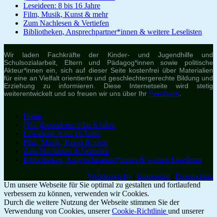
Leseideen: 8 bis 16 Jahre
Film, Musik, Kunst & mehr
Zum Nachlesen & Vertiefen
Bibliotheken, Ansprechpartner*innen & weitere Leselisten
Wir laden Fachkräfte der Kinder- und Jugendhilfe und
Schulsozialarbeit, Eltern und Pädagog*innen sowie politische
Akteur*innen ein, sich auf dieser Seite kostenfrei über Materialien
für eine an Vielfalt orientierte und geschlechtergerechte Bildung und
Erziehung zu informieren. Diese Internetseite wird stetig
weiterentwickelt und so freuen wir uns über Ihr
Feedback
.
Home
(Vor-)Leseideen: 0 bis 8 Jahre
Leseideen: 8 bis 16 Jahre
Film, Musik, Kunst & mehr
Zum Nachlesen & Vertiefen
Bibliotheken, Ansprechpartner*innen & weitere Leselisten
Webdesign by
|
Impressum
|
Datenschutz
Um unsere Webseite für Sie optimal zu gestalten und fortlaufend
verbessern zu können, verwenden wir Cookies.
Durch die weitere Nutzung der Webseite stimmen Sie der
Verwendung von Cookies, unserer
Cookie-Richtlinie
und unserer