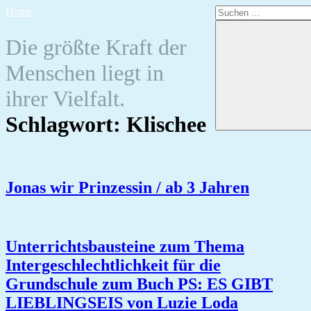
Zum
Suchen
Home
Inhalt
nach:
springen
Die größte Kraft der
Menschen liegt in
ihrer Vielfalt.
Schlagwort:
Klischee
Jonas wir Prinzessin / ab 3 Jahren
Unterrichtsbausteine zum Thema
Intergeschlechtlichkeit für die
Grundschule zum Buch PS: ES GIBT
LIEBLINGSEIS von Luzie Loda