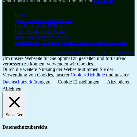
weiterentwickelt und so freuen wir uns über Ihr
Feedback
.
Home
(Vor-)Leseideen: 0 bis 8 Jahre
Leseideen: 8 bis 16 Jahre
Film, Musik, Kunst & mehr
Zum Nachlesen & Vertiefen
Bibliotheken, Ansprechpartner*innen & weitere Leselisten
Webdesign by
|
Impressum
|
Datenschutz
Um unsere Webseite für Sie optimal zu gestalten und fortlaufend
verbessern zu können, verwenden wir Cookies.
Durch die weitere Nutzung der Webseite stimmen Sie der
Verwendung von Cookies, unserer
Cookie-Richtlinie
und unserer
Datenschutzerklärung
zu.
Cookie Einstellungen
Akzeptieren
Ablehnen
Schließen
Datenschutzübersicht