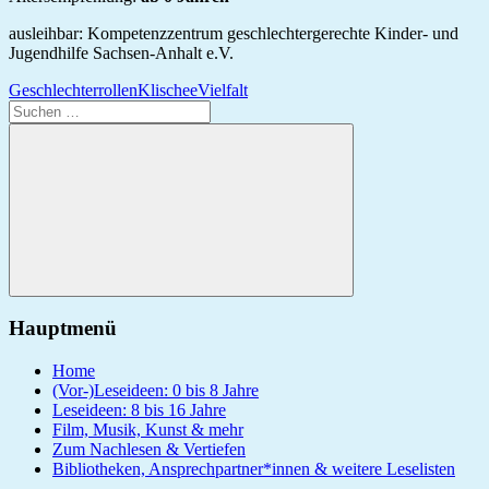
ausleihbar: Kompetenzzentrum geschlechtergerechte Kinder- und
Jugendhilfe Sachsen-Anhalt e.V.
Geschlechterrollen
Klischee
Vielfalt
Suchen
nach:
Suchen
Hauptmenü
Home
(Vor-)Leseideen: 0 bis 8 Jahre
Leseideen: 8 bis 16 Jahre
Film, Musik, Kunst & mehr
Zum Nachlesen & Vertiefen
Bibliotheken, Ansprechpartner*innen & weitere Leselisten