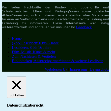
Wir laden Fachkräfte der Kinder- und Jugendhilfe und
Schulsozialarbeit, Eltern und Pädagog*innen sowie politische
Akteur*innen ein, sich auf dieser Seite kostenfrei über Materialien
für eine an Vielfalt orientierte und geschlechtergerechte Bildung und
Erziehung zu informieren. Diese Internetseite wird stetig
weiterentwickelt und so freuen wir uns über Ihr
Feedback
.
Home
(Vor-)Leseideen: 0 bis 8 Jahre
Leseideen: 8 bis 16 Jahre
Film, Musik, Kunst & mehr
Zum Nachlesen & Vertiefen
Bibliotheken, Ansprechpartner*innen & weitere Leselisten
Webdesign by
|
Impressum
|
Datenschutz
Schließen
Datenschutzübersicht