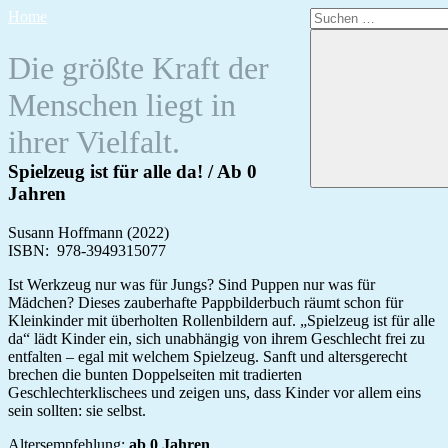
Zum
Suchen
Home
Inhalt
nach:
springen
Die größte Kraft der
Menschen liegt in
ihrer Vielfalt.
Spielzeug ist für alle da! / Ab 0
Jahren
Susann Hoffmann (2022)
ISBN:
‎
978-3949315077
Ist Werkzeug nur was für Jungs? Sind Puppen nur was für
Mädchen? Dieses zauberhafte Pappbilderbuch räumt schon für
Kleinkinder mit überholten Rollenbildern auf. „Spielzeug ist für alle
da“ lädt Kinder ein, sich unabhängig von ihrem Geschlecht frei zu
entfalten – egal mit welchem Spielzeug. Sanft und altersgerecht
brechen die bunten Doppelseiten mit tradierten
Geschlechterklischees und zeigen uns, dass Kinder vor allem eins
sein sollten: sie selbst.
Altersempfehlung:
ab 0 Jahren