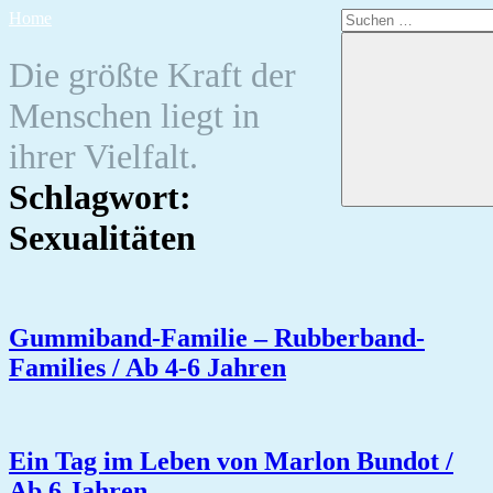
Zum
Suchen
Home
Inhalt
nach:
springen
Die größte Kraft der
Menschen liegt in
ihrer Vielfalt.
Schlagwort:
Sexualitäten
Gummiband-Familie – Rubberband-
Families / Ab 4-6 Jahren
Ein Tag im Leben von Marlon Bundot /
Ab 6 Jahren