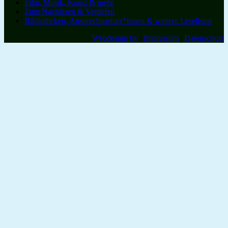
Film, Musik, Kunst & mehr
Zum Nachlesen & Vertiefen
Bibliotheken, Ansprechpartner*innen & weitere Leselisten
Webdesign by
|
Impressum
|
Datenschutz