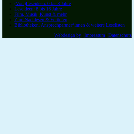
(Vor-)Leseideen: 0 bis 8 Jahre
Leseideen: 8 bis 16 Jahre
Film, Musik, Kunst & mehr
Zum Nachlesen & Vertiefen
Bibliotheken, Ansprechpartner*innen & weitere Leselisten
Webdesign by
|
Impressum
|
Datenschutz