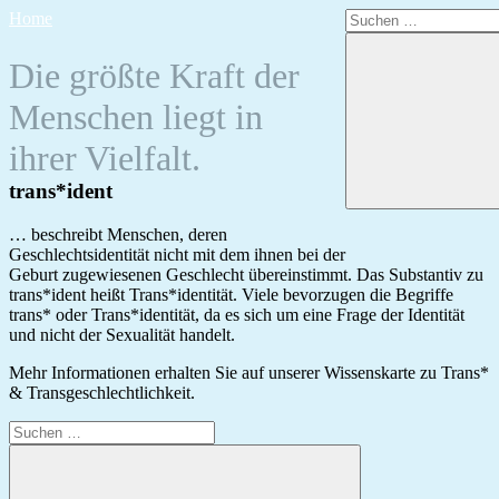
Zum
Suchen
Home
Inhalt
nach:
springen
Die größte Kraft der
Menschen liegt in
ihrer Vielfalt.
trans*ident
… beschreibt Menschen, deren
Geschlechtsidentität nicht mit dem ihnen bei der
Geburt zugewiesenen Geschlecht übereinstimmt. Das Substantiv zu
trans*ident heißt Trans*identität. Viele bevorzugen die Begriffe
trans* oder Trans*identität, da es sich um eine Frage der Identität
und nicht der Sexualität handelt.
Mehr Informationen erhalten Sie auf unserer Wissenskarte zu Trans*
& Transgeschlechtlichkeit.
Suchen
nach: