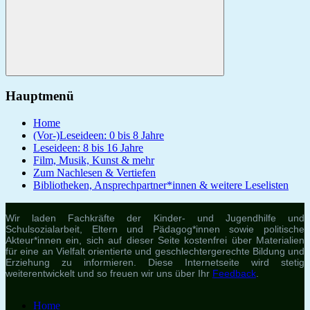
Suchen
Hauptmenü
Home
(Vor-)Leseideen: 0 bis 8 Jahre
Leseideen: 8 bis 16 Jahre
Film, Musik, Kunst & mehr
Zum Nachlesen & Vertiefen
Bibliotheken, Ansprechpartner*innen & weitere Leselisten
Wir laden Fachkräfte der Kinder- und Jugendhilfe und
Schulsozialarbeit, Eltern und Pädagog*innen sowie politische
Akteur*innen ein, sich auf dieser Seite kostenfrei über Materialien
für eine an Vielfalt orientierte und geschlechtergerechte Bildung und
Erziehung zu informieren. Diese Internetseite wird stetig
weiterentwickelt und so freuen wir uns über Ihr
Feedback
.
Home