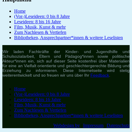
Home
(Vor-)Leseideen: 0 bis 8 Jahre
Leseideen: 8 bis 16 Jahre
Film, Musik, Kunst & mehr
Zum Nachlesen & Vertiefen
Bibliotheken, Ansprechpartner*innen & weitere Leselisten
Wir laden Fachkräfte der Kinder- und Jugendhilfe und
Schulsozialarbeit, Eltern und Pädagog*innen sowie politische
Akteur*innen ein, sich auf dieser Seite kostenfrei über Materialien
für eine an Vielfalt orientierte und geschlechtergerechte Bildung und
Erziehung zu informieren. Diese Internetseite wird stetig
weiterentwickelt und so freuen wir uns über Ihr
Feedback
.
Home
(Vor-)Leseideen: 0 bis 8 Jahre
Leseideen: 8 bis 16 Jahre
Film, Musik, Kunst & mehr
Zum Nachlesen & Vertiefen
Bibliotheken, Ansprechpartner*innen & weitere Leselisten
Webdesign by
|
Impressum
|
Datenschutz