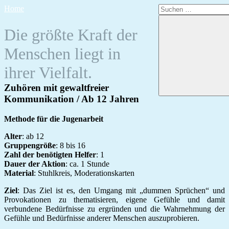
Zum
Suchen
Home
Inhalt
nach:
springen
Die größte Kraft der
Menschen liegt in
ihrer Vielfalt.
Zuhören mit gewaltfreier
Kommunikation / Ab 12 Jahren
Methode für die Jugenarbeit
Alter
: ab 12
Gruppengröße
: 8 bis 16
Zahl der benötigten Helfer
: 1
Dauer der Aktion
: ca. 1 Stunde
Material
: Stuhlkreis, Moderationskarten
Ziel
: Das Ziel ist es, den Umgang mit „dummen Sprüchen“ und
Provokationen zu thematisieren, eigene Gefühle und damit
verbundene Bedürfnisse zu ergründen und die Wahrnehmung der
Gefühle und Bedürfnisse anderer Menschen auszuprobieren.