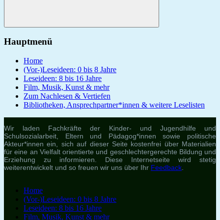
Suchen
Hauptmenü
Home
(Vor-)Leseideen: 0 bis 8 Jahre
Leseideen: 8 bis 16 Jahre
Film, Musik, Kunst & mehr
Zum Nachlesen & Vertiefen
Bibliotheken, Ansprechpartner*innen & weitere Leselisten
Wir laden Fachkräfte der Kinder- und Jugendhilfe und
Schulsozialarbeit, Eltern und Pädagog*innen sowie politische
Akteur*innen ein, sich auf dieser Seite kostenfrei über Materialien
für eine an Vielfalt orientierte und geschlechtergerechte Bildung und
Erziehung zu informieren. Diese Internetseite wird stetig
weiterentwickelt und so freuen wir uns über Ihr
Feedback
.
Home
(Vor-)Leseideen: 0 bis 8 Jahre
Leseideen: 8 bis 16 Jahre
Film, Musik, Kunst & mehr