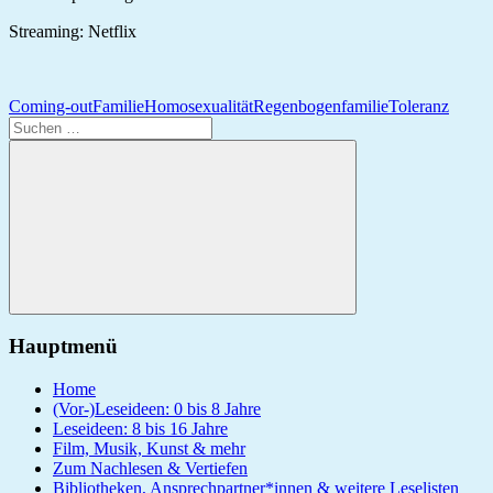
Streaming: Netflix
Coming-out
Familie
Homosexualität
Regenbogenfamilie
Toleranz
Suchen
nach:
Suchen
Hauptmenü
Home
(Vor-)Leseideen: 0 bis 8 Jahre
Leseideen: 8 bis 16 Jahre
Film, Musik, Kunst & mehr
Zum Nachlesen & Vertiefen
Bibliotheken, Ansprechpartner*innen & weitere Leselisten