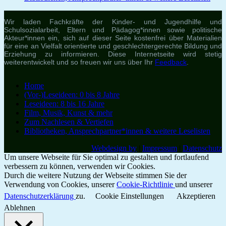
Wir laden Fachkräfte der Kinder- und Jugendhilfe und
Schulsozialarbeit, Eltern und Pädagog*innen sowie politische
Akteur*innen ein, sich auf dieser Seite kostenfrei über Materialien
für eine an Vielfalt orientierte und geschlechtergerechte Bildung und
Erziehung zu informieren. Diese Internetseite wird stetig
weiterentwickelt und so freuen wir uns über Ihr
Feedback
.
Home
(Vor-)Leseideen: 0 bis 8 Jahre
Leseideen: 8 bis 16 Jahre
Film, Musik, Kunst & mehr
Zum Nachlesen & Vertiefen
Bibliotheken, Ansprechpartner*innen & weitere Leselisten
Webdesign by
|
Impressum
|
Datenschutz
Um unsere Webseite für Sie optimal zu gestalten und fortlaufend
verbessern zu können, verwenden wir Cookies.
Durch die weitere Nutzung der Webseite stimmen Sie der
Verwendung von Cookies, unserer
Cookie-Richtlinie
und unserer
Datenschutzerklärung
zu.
Cookie Einstellungen
Akzeptieren
Ablehnen