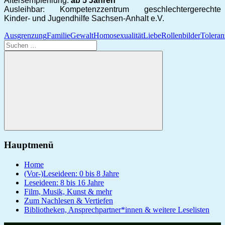
Altersempfehlung:
ab 5 Jahren
Ausleihbar: Kompetenzzentrum geschlechtergerechte
Kinder- und Jugendhilfe Sachsen-Anhalt e.V.
Ausgrenzung
Familie
Gewalt
Homosexualität
Liebe
Rollenbilder
Toleran
Suchen
nach:
Suchen
Hauptmenü
Home
(Vor-)Leseideen: 0 bis 8 Jahre
Leseideen: 8 bis 16 Jahre
Film, Musik, Kunst & mehr
Zum Nachlesen & Vertiefen
Bibliotheken, Ansprechpartner*innen & weitere Leselisten