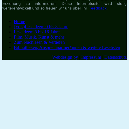
Erziehung zu informieren. Diese Internetseite wird stetig
weiterentwickelt und so freuen wir uns über Ihr
Feedback
.
Home
(Vor-)Leseideen: 0 bis 8 Jahre
Leseideen: 8 bis 16 Jahre
Film, Musik, Kunst & mehr
Zum Nachlesen & Vertiefen
Bibliotheken, Ansprechpartner*innen & weitere Leselisten
Webdesign by
|
Impressum
|
Datenschutz