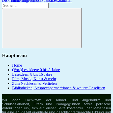
Diskriminierung
Homosexualität
Sexualitäten
Suchen
nach:
Suchen
Hauptmenü
Home
(Vor-)Leseideen: 0 bis 8 Jahre
Leseideen: 8 bis 16 Jahre
Film, Musik, Kunst & mehr
Zum Nachlesen & Vertiefen
Bibliotheken, Ansprechpartner*innen & weitere Leselisten
Wir laden Fachkräfte der Kinder- und Jugendhilfe und
Schulsozialarbeit, Eltern und Pädagog*innen sowie politische
Akteur*innen ein, sich auf dieser Seite kostenfrei über Materialien
für eine an Vielfalt orientierte und geschlechtergerechte Bildung und