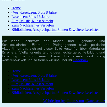
Home
(Vor-)Leseideen: 0 bis 8 Jahre
Leseideen: 8 bis 16 Jahre
Film, Musik, Kunst & mehr
Zum Nachlesen & Vertiefen
Bibliotheken, Ansprechpartner*innen & weitere Leselisten
Wir laden Fachkräfte der Kinder- und Jugendhilfe und
Schulsozialarbeit, Eltern und Pädagog*innen sowie politische
Akteur*innen ein, sich auf dieser Seite kostenfrei über Materialien
für eine an Vielfalt orientierte und geschlechtergerechte Bildung und
Erziehung zu informieren. Diese Internetseite wird stetig
weiterentwickelt und so freuen wir uns über Ihr
Feedback
.
Home
(Vor-)Leseideen: 0 bis 8 Jahre
Leseideen: 8 bis 16 Jahre
Film, Musik, Kunst & mehr
Zum Nachlesen & Vertiefen
Bibliotheken, Ansprechpartner*innen & weitere Leselisten
Webdesign by
|
Impressum
|
Datenschutz