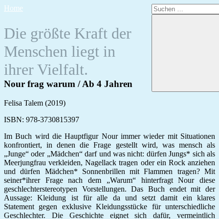
Zum
Suchen
Home
Inhalt
nach:
springen
Die größte Kraft der
Menschen liegt in
ihrer Vielfalt.
Nour frag warum / Ab 4 Jahren
Felisa Talem (2019)
ISBN: 978-3730815397
Im Buch wird die Hauptfigur Nour immer wieder mit Situationen
konfrontiert, in denen die Frage gestellt wird, was mensch als
„Junge“ oder „Mädchen“ darf und was nicht: dürfen Jungs* sich als
Meerjungfrau verkleiden, Nagellack tragen oder ein Rock anziehen
und dürfen Mädchen* Sonnenbrillen mit Flammen tragen? Mit
seiner*ihrer Frage nach dem „Warum“ hinterfragt Nour diese
geschlechterstereotypen Vorstellungen. Das Buch endet mit der
Aussage: Kleidung ist für alle da und setzt damit ein klares
Statement gegen exklusive Kleidungsstücke für unterschiedliche
Geschlechter. Die Geschichte eignet sich dafür, vermeintlich