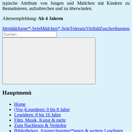
typische Attribute von Jungen und Mädchen mit Kindern zu
thematisieren, aufzubrechen und zu überwinden.
Altersempfehlung:
Ab 4 Jahren
Identität
Junge*-Sein
Mädchen*-Sein
Toleranz
Vielfalt
Zuschreibungen
Suchen
nach:
Suchen
Hauptmenü
Home
(Vor-)Leseideen: 0 bis 8 Jahre
Leseideen: 8 bis 16 Jahre
Film, Musik, Kunst & mehr
Zum Nachlesen & Vertiefen
Bibliotheken, Ansprechpartner*innen & weitere Leselisten