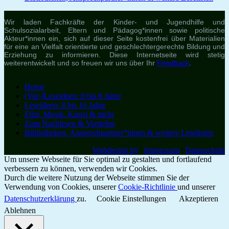
Wir laden Fachkräfte der Kinder- und Jugendhilfe und
Schulsozialarbeit, Eltern und Pädagog*innen sowie politische
Akteur*innen ein, sich auf dieser Seite kostenfrei über Materialien
für eine an Vielfalt orientierte und geschlechtergerechte Bildung und
Erziehung zu informieren. Diese Internetseite wird stetig
weiterentwickelt und so freuen wir uns über Ihr
Feedback
.
Home
(Vor-)Leseideen: 0 bis 8 Jahre
Leseideen: 8 bis 16 Jahre
Film, Musik, Kunst & mehr
Zum Nachlesen & Vertiefen
Bibliotheken, Ansprechpartner*innen & weitere Leselisten
Webdesign by
|
Impressum
|
Datenschutz
Um unsere Webseite für Sie optimal zu gestalten und fortlaufend
verbessern zu können, verwenden wir Cookies.
Durch die weitere Nutzung der Webseite stimmen Sie der
Verwendung von Cookies, unserer
Cookie-Richtlinie
und unserer
Datenschutzerklärung
zu.
Cookie Einstellungen
Akzeptieren
Ablehnen