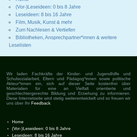
(Vor-)Leseideen: 0 bis 8 Jahre
Leseideen: 8 bis 16 Jahre
Film, Musik, Kunst & mehr
Zum Nachlesen & Vertiefen
Bibliotheken, Ansprechpartner*innen & weitere
Leselisten
Wir laden Fachkräfte der Kinder- und Jugendhilfe und
Schulsozialarbeit, Eltern und Pädagog*innen sowie politische
Akteur*innen ein, sich auf dieser Seite kostenfrei über
Materialien für eine an Vielfalt orientierte und
geschlechtergerechte Bildung und Erziehung zu informieren.
Diese Internetseite wird stetig weiterentwickelt und so freuen wir
uns über Ihr
Feedback
.
Home
(Vor-)Leseideen: 0 bis 8 Jahre
Leseideen: 8 bis 16 Jahre