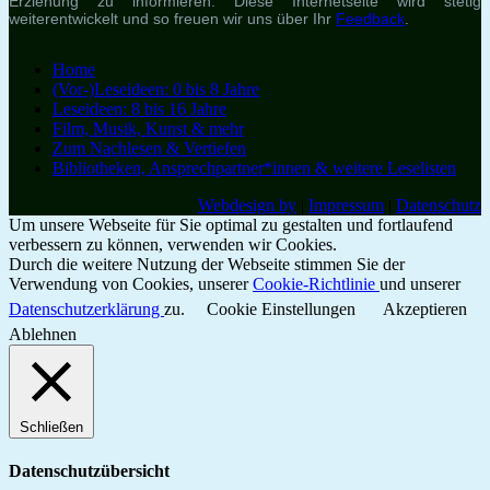
Erziehung zu informieren. Diese Internetseite wird stetig
weiterentwickelt und so freuen wir uns über Ihr
Feedback
.
Home
(Vor-)Leseideen: 0 bis 8 Jahre
Leseideen: 8 bis 16 Jahre
Film, Musik, Kunst & mehr
Zum Nachlesen & Vertiefen
Bibliotheken, Ansprechpartner*innen & weitere Leselisten
Webdesign by
|
Impressum
|
Datenschutz
Um unsere Webseite für Sie optimal zu gestalten und fortlaufend
verbessern zu können, verwenden wir Cookies.
Durch die weitere Nutzung der Webseite stimmen Sie der
Verwendung von Cookies, unserer
Cookie-Richtlinie
und unserer
Datenschutzerklärung
zu.
Cookie Einstellungen
Akzeptieren
Ablehnen
Schließen
Datenschutzübersicht