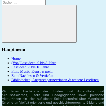
Suchen
nach:
Suchen
Hauptmenü
Home
(Vor-)Leseideen: 0 bis 8 Jahre
Leseideen: 8 bis 16 Jahre
Film, Musik, Kunst & mehr
Zum Nachlesen & Vertiefen
Bibliotheken, Ansprechpartner*innen & weitere Leselisten
Wir laden Fachkräfte der Kinder- und Jugendhilfe und
Schulsozialarbeit, Eltern und Pädagog*innen sowie politische
Akteur*innen ein, sich auf dieser Seite kostenfrei über Materialien
für eine an Vielfalt orientierte und geschlechtergerechte Bildung und