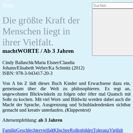
Zum
Suchen
Home
Inhalt
nach:
springen
Die größte Kraft der
Menschen liegt in
ihrer Vielfalt.
machtWORTE / Ab 3 Jahren
Cindy Ballaschk/Maria Elsner/Claudia
Johann/Elisabeth Weber/Ka Schmitz (2012)
ISBN: 978-3-943417-20-3
Von A bis Z lädt dieses Buch Kinder und Erwachsene dazu ein,
gemeinsam über die Welt zu philosophieren. Es regt an,
ungewohnten Blickwinkeln zu folgen oder öfter mal Quatsch mit
Soße zu kochen. Mit viel Wort- und Bildwitz werden dabei auch die
Macht der Sprache, Ausgrenzung und Schubladendenken sichtbar
gemacht und kreativ unterlaufen.
(Klappentext)
Altersempfehlung:
ab 3 Jahren
Familie
Geschlechtervielfalt
Klischee
Rollenbilder
Toleranz
Vielfalt